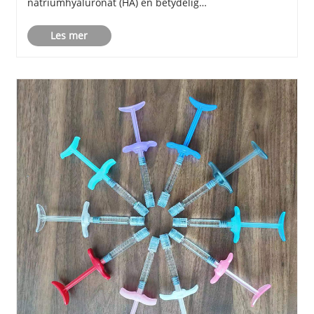
natriumhyaluronat (HA) en betydelig
kvalitetsoppgradering. Utover tradisjonell ortopedi og
Les mer
oftalmologi, er nye applikasjoner innen
medikamentleveringssystemer, vevstekni......