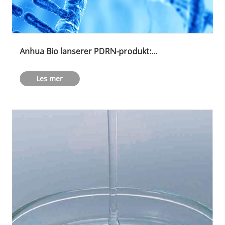
Anhua Bio lanserer PDRN-produkt:
Rekonstruerer den globale forsyningskjeden for
vevsregenereringsråmaterialer med syntetisk
Les mer
biologi