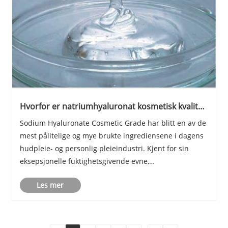
Hvorfor er natriumhyaluronat kosmetisk kvalitet
avgjørende for moderne hudpleie?
Sodium Hyaluronate Cosmetic Grade har blitt en av de
mest pålitelige og mye brukte ingrediensene i dagens
hudpleie- og personlig pleieindustri. Kjent for sin
eksepsjonelle fuktighetsgivende evne,
biokompatibilitet og hudreparerende fordeler, er
Les mer
denne ingrediensen nå en hjørnestein i formuleringer
so......