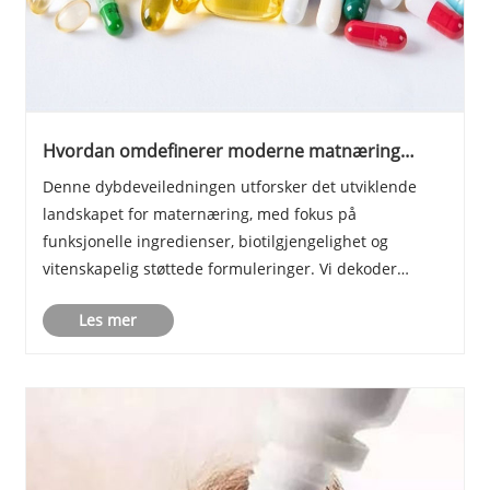
Hvordan omdefinerer moderne matnæring
menneskelig velvære?
Denne dybdeveiledningen utforsker det utviklende
landskapet for maternæring, med fokus på
funksjonelle ingredienser, biotilgjengelighet og
vitenskapelig støttede formuleringer. Vi dekoder
hvordan molekyler som hyaluronsyre (matkvalitet)
Les mer
bidrar til systemisk helse, undersøker
kvalitetssertifiseringer......