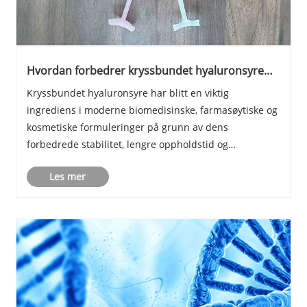
Hvordan forbedrer kryssbundet hyaluronsyre
stabilitet og ytelse i avanserte formuleringer?
Kryssbundet hyaluronsyre har blitt en viktig
ingrediens i moderne biomedisinske, farmasøytiske og
kosmetiske formuleringer på grunn av dens
forbedrede stabilitet, lengre oppholdstid og
forbedrede strukturelle integritet sammenlignet med
Les mer
tradisjonell hyaluronsyre. Mange produsenter møter
utfordringer......