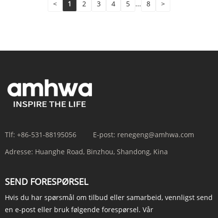
<
1
2
3
4
5
...
8
>
Tlf:
+86-531-88195056
E-post:
renegeng@amhwa.com
Adresse:
Huanghe Road, Binzhou, Shandong, Kina
SEND FORESPØRSEL
Hvis du har spørsmål om tilbud eller samarbeid, vennligst send
en e-post eller bruk følgende forespørsel. Vår