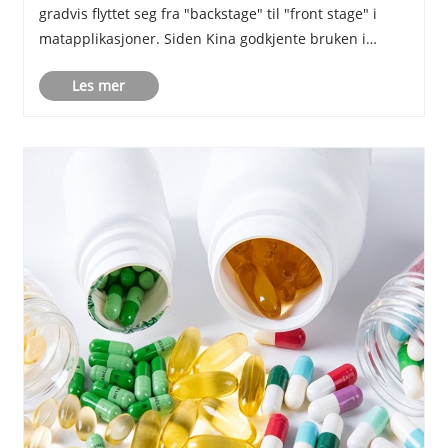
gradvis flyttet seg fra "backstage" til "front stage" i
matapplikasjoner. Siden Kina godkjente bruken i
vanlige matvarer i 2021, har produkter som inneholder
Les mer
det – drikkevarer, godterier og meierivare......